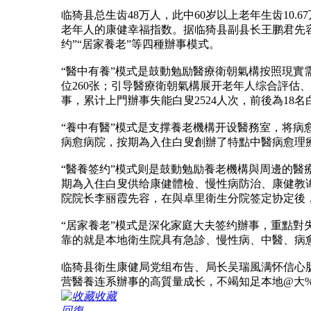
临猗县总生齿48万人，此中60岁以上老年生齿10
老年人的康健幸福指数。据临猗县副县长王鹏君先容
约”“居家養老”等四種辦事模式。
“醫中有養”模式是鼓動勉励醫療衛朝氣構按照現實
位260张；引导醫療衛朝氣構展开老年人综合評
事，累计上門辦事失能白叟2524人次，前後為18
“養中有醫”模式是支撑養老機構开设醫務室，将
病愈病院，按期為入住白叟創辦了特點中醫病愈理
“醫養签约”模式则是鼓動勉励養老機構與周邊的醫
期為入住白叟供给康健體檢、慢性病防治、康健教
院院长李丽霞先容，在與卓里衛生分院签定协定後，
“居家養老”模式是深化家庭大夫签约辦事，重點對
靠的就是本地衛生院具有急診、慢性病、中醫、病
临猗县衛生康健局党组布告、局长吴瑞風满怀信心
营醫養连系辦事的高質量成长，不竭知足本地@大%6a
收藏
回復