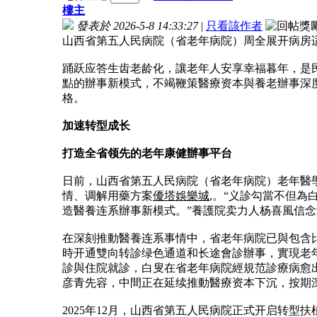
樓主
發表於 2026-5-8 14:33:27
|
只看該作者
山西省第五人民病院（省老年病院）周全展开病房
踊跃应答生齿老龄化，讓老年人安享幸福暮年，是
點的辦事新模式，不竭鞭策醫療资本與養老辦事深
格。
加速转型成长
打造全省领先的老年康健辦事平台
日前，山西省第五人民病院（省老年病院）老年醫
情、调解用藥方案
優塔娛樂城
,。“义診勾當不但
造醫養连系辦事新模式。”養護院卖力人杨喜風信
在深刻推動醫養连系事情中，省老年病院已與包含
時开通雙向转診绿色通道和长途會診辦事，實現老
診與住院就診，白叟在省老年病院經規范診療病愈
彦青先容，中間正在延续推動醫療资本下沉，按期
2025年12月，山西省第五人民病院正式开启转