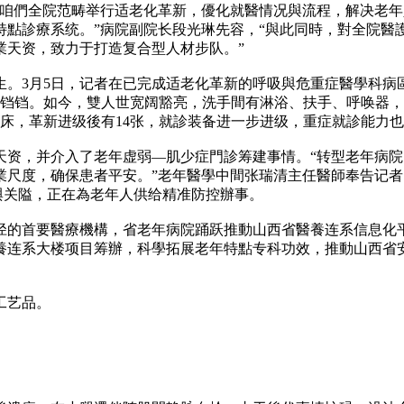
，咱們全院范畴举行适老化革新，優化就醫情况與流程，解决老
特點診療系统。”病院副院长段光琳先容，“與此同時，對全院醫
業天资，致力于打造复合型人材步队。”
。3月5日，记者在已完成适老化革新的呼吸與危重症醫學科病區见
满铛铛。如今，雙人世宽阔豁亮，洗手間有淋浴、扶手、呼唤器，
病床，革新进级後有14张，就診装备进一步进级，重症就診能力也
天资，并介入了老年虚弱—肌少症門診筹建事情。“转型老年病
業尺度，确保患者平安。”老年醫學中間张瑞清主任醫師奉告记
與关隘，正在為老年人供给精准防控辦事。
径的首要醫療機構，省老年病院踊跃推動山西省醫養连系信息化
養连系大楼项目筹辦，科學拓展老年特點专科功效，推動山西省
工艺品。