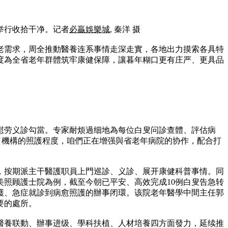
举行收拾干净。记者
必贏娛樂城
, 秦洋 摄
老需求，周全推動醫養连系事情走深走實，各地出力摸索各具特
度為全省老年群體筑牢康健保障，讓暮年糊口更有庄严、更具品
慰劳义診勾當。专家耐烦過细地為每位白叟问診查體、評估病
了機構的照護程度，咱們正在增强與省老年病院的协作，配合打
，按期派主干醫護职員上門巡診、义診、展开康健科普事情。同
照顾護士院為例，截至今朝已平安、高效完成10例白叟告急转
護、急症就診到病愈照護的辦事闭環。该院老年醫學中間主任郭
要的處所。
從醫養联動、辦事进级、學科扶植、人材培養四方面發力，延续推