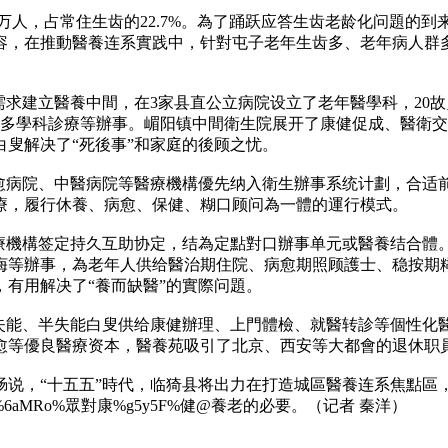
.67万人，占常住生齿的22.7%。為了踊跃应答生齿老龄化问題
，在推動醫養连系實践中，针對屯子老年生齿多、老年病人群多等
需求建立醫養中間，在3家县直公立病院设立了老年醫學科，20
估、多學科診療等辦事。嵋阳镇中間衛生院展开了康健促成、醫衛
名白叟解决了“死後事”和家庭的後顾之忧。
病愈病院、中醫病院等醫療機構優先纳入衛生辦事系统计劃，合适
療，履行休養、病愈、保健、糊口顾问為一體的運行模式。
療機構签定持久互助协定，结為定點對口辦事单元或醫養结合體。
诲等辦事，為老年人供给醫治期住院、病愈期照顾護士、稳按期
有用解决了“養而缺醫”的實際问題。
失能、半失能白叟供给康健辦理、上門體檢、就醫转診等個性化
愈等優良醫療资本，醫養苑吸引了北京、西安等大都會的退休职
肠说，“十五五”時代，临猗县将出力在打造城區醫養连系焦點區
MRo%眾對康%g5y5F%健@養老的必要。（记者 秦洋）