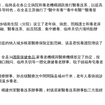
的到来，临猗县在各公立病院和養老機構踊跃推行醫養连系，以提高
特色，在全县立异施行了“醫中有養”“養中有醫”“醫養签
故乡镇衛生院（分院）设立了老年病、病愈、照顾護士和養老床
交融、醫養连系、姑且陪護、集中赡養、临终关切六项特點辦
前提的纳入城乡根基醫療保险定點范畴。该县君悦養護院增设了
全县34
護眼保健食品
,家養老機構與醫療機構签定了协定，按
糊口顾问、临终关切等一體化康健養老辦事。耽子镇福寿屯養老
醫療辦事。孙吉镇醫療次中間間隔县城40千米，老年人看病就診
員返乡養老。
，構建州里醫養连系辦事圈，村级居家醫養连系辦事點三方面經