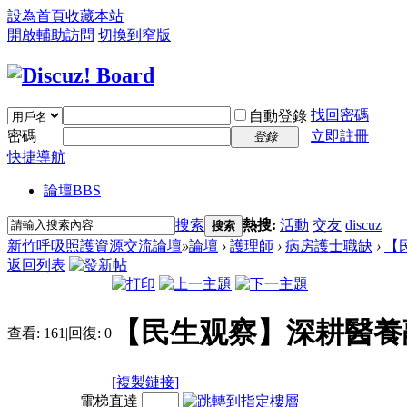
設為首頁
收藏本站
開啟輔助訪問
切換到窄版
找回密碼
自動登錄
密碼
立即註冊
登錄
快捷導航
論壇
BBS
搜索
熱搜:
活動
交友
discuz
搜索
新竹呼吸照護資源交流論壇
»
論壇
›
護理師
›
病房護士職缺
›
【
返回列表
【民生观察】深耕醫養
查看:
161
|
回復:
0
[複製鏈接]
電梯直達