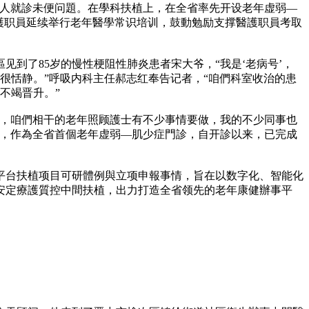
年人就診未便问題。在學科扶植上，在全省率先开设老年虚弱—
護职員延续举行老年醫學常识培训，鼓動勉励支撑醫護职員考取
到了85岁的慢性梗阻性肺炎患者宋大爷，“我是‘老病号’，
很恬静。”呼吸内科主任郝志红奉告记者，“咱們科室收治的患
不竭晋升。”
院，咱們相干的老年照顾護士有不少事情要做，我的不少同事也
者，作為全省首個老年虚弱—肌少症門診，自开診以来，已完成
平台扶植项目可研體例與立项申報事情，旨在以数字化、智能化
安定療護質控中間扶植，出力打造全省领先的老年康健辦事平