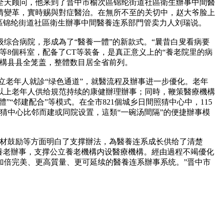
全天顾问，他来到了晋中市榆次區锦纶街道社區衛生辦事中間醫
情變革，實時赐與對症醫治。在無所不至的关切中，赵大爷脸上
區锦纶街道社區衛生辦事中間醫養连系部門管卖力人刘瑞说。
级综合病院，形成為了“醫養一體”的新款式。“曩昔白叟看病要
8個科室，配备了CT等装备，是真正意义上的“養老院里的病
機構县县全笼盖，整體数目居全省前列。
设立老年人就診“绿色通道”，就醫流程及辦事进一步優化。老年
以上老年人供给規范持续的康健辦理辦事；同時，鞭策醫療機構
“邻建配合”等模式。在全市821個城乡日間照猜中心中，115
猜中心比邻而建或同院设置，這類“一碗汤間隔”的便捷辦事模
人材鼓励等方面明白了支撑辦法，為醫養连系成长供给了清楚
长養老辦事，支撑公立養老機構内设醫療機構。經由過程不竭優化
加倍完美、更高質量、更可延续的醫養连系辦事系统。”晋中市