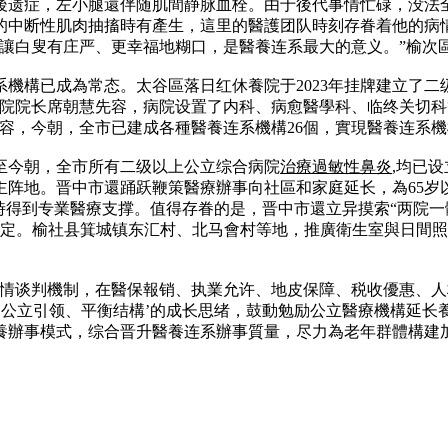
血後遗症，左小腿還伴随肌間静脉血栓。由于後代事情忙碌，没法
的中断性肌肉抽搐時有產生，這里的醫護团队時刻存眷着他的病
，讓白叟有庄严、更幸福地糊口，是醫養连系最大的意义。”榆次
機構已成為常态。太谷區落日红休養院于2023年挂牌建立了二
院院长席朝慧先容，病院设置了内科、病愈醫學科、临终关切科等
容，今朝，全市已建成各種醫養连系機構26個，實現醫養连系
至今朝，全市所有二级以上公立综合病院
治療過敏性鼻炎
,均已
主阵地。晋中市還踊跃鞭策醫療辦事向社區和家庭延长，為65岁
得到专業醫療支撑。值得存眷的是，晋中市還立异摸索“两院一體”
协定。榆社县箕城镇东汇村、北马會村等地，推廣衛生室與日間照
事情谈判機制，在醫保報销、执業允许、地皮保障、税收優惠、
支撑、公立引领、平衡结構’的成长思绪，鼓動勉励公立醫療機構延
養辦事模式，综合晋升醫養连系辦事質量，尽力為老年群體構建