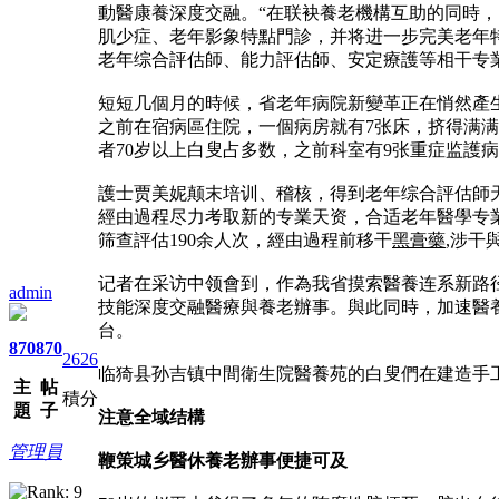
動醫康養深度交融。“在联袂養老機構互助的同時
肌少症、老年影象特點門診，并将进一步完美老年
老年综合評估師、能力評估師、安定療護等相干专
短短几個月的時候，省老年病院新變革正在悄然產生
之前在宿病區住院，一個病房就有7张床，挤得满
者70岁以上白叟占多数，之前科室有9张重症监護
護士贾美妮颠末培训、稽核，得到老年综合評估師
經由過程尽力考取新的专業天资，合适老年醫學专
筛查評估190余人次，經由過程前移干
黑膏藥
,涉干
记者在采访中领會到，作為我省摸索醫養连系新路
admin
技能深度交融醫療與養老辦事。與此同時，加速醫
台。
870
870
2626
临猗县孙吉镇中間衛生院醫養苑的白叟們在建造手
主
帖
積分
題
子
注意全域结構
管理員
鞭策城乡醫休養老辦事便捷可及