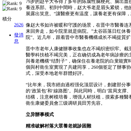
79岁的赵平大爷得了多年的陈腐性脑梗死、脑出
養连系部。初到中間時，赵大爷老是眉头紧锁，他
展露出笑意。“讓醫療更有温度，讓養老更有保障
積分
2626
像赵大爷如许被暖和守護的场景，在晋中市醫養连系
来回奔走，如今院里就是病院。”太谷區落日红休養
發消
院”。近几年，跟着晋中市醫養機構成长不竭提質扩
息
晋中市老年人康健辦事收集也在不竭织密织牢。截
醫學科扶植不竭完美，正在确切成為老年病診療的
與養老機構“结對子”，确保住在養老院的白叟能實時
個與村衛生室實現了共建同享，260個签定了辦事
式，深受本地老年群體好評。
“比年来，我市經由過程强化顶层设计，創建部分
的‘政策包’和‘線路图’。與此同時，明白‘當局
结構，注意树模培養，增强人材扶植，摸索多種醫
衛生康健委員會三级调研員田芳先容。
立异辦事模式
精准破解村落大眾養老就診困難