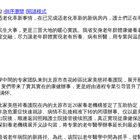
|
倒序瀏覽
|
閱讀模式
适老化革新事情，在已完成适老化革新的新病房内，護士們正在
民生大事，更是三晋大地的暖心實践。我省安身老年群體康健養
度交融，尽力讓老年群體實現老有所養、病有所醫，用专業與温
學中間的专家团队来到太原市杏花岭區比家美慈祥養護院，展开
為白叟們带来了實其實在的康健辦事，更是經由過程专業引导晋升
念满怀。
比家美慈祥養護院在内的太原市近20家養老機構签定了互助协定
年急危重症快速就診、病情不乱後精准下转的闭環辦事。仅以庭美
出院後，顺遂返回照顾護士院接管後续照護，真正實現從康健保
深刻養老機構展开义診勾當，将专業的老年醫學辦事延长到最必
型扶植省老年病院的新路径。為此，该院以老年醫學中間為抓手，