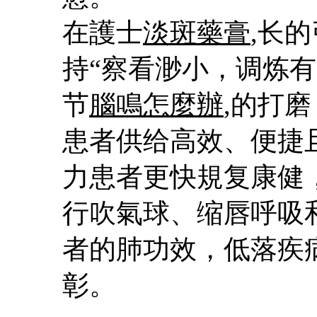
在護士
淡斑藥膏
,长
持“察看渺小，调炼
节
腦鳴怎麼辦
,的打
患者供给高效、便捷
力患者更快規复康健
行吹氣球、缩唇呼吸
者的肺功效，低落疾
彰。