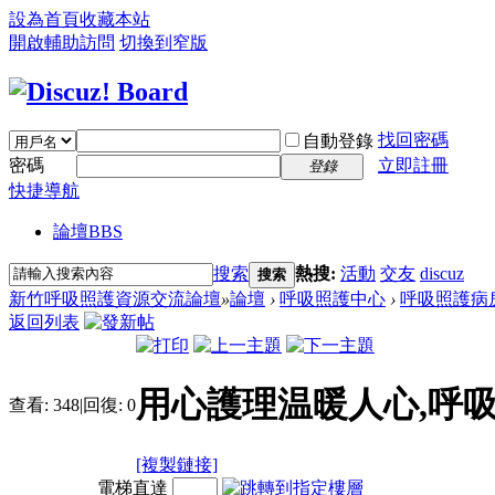
設為首頁
收藏本站
開啟輔助訪問
切換到窄版
找回密碼
自動登錄
密碼
立即註冊
登錄
快捷導航
論壇
BBS
搜索
熱搜:
活動
交友
discuz
搜索
新竹呼吸照護資源交流論壇
»
論壇
›
呼吸照護中心
›
呼吸照護病
返回列表
用心護理温暖人心,呼
查看:
348
|
回復:
0
[複製鏈接]
電梯直達