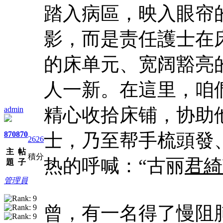
踏入病區，映入眼帘
影，而是责任護士在
的床单元、宽阔豁亮
人一新。在這里，咱
精心收拾床铺，协助
admin
870
870
士，乃至帮手梳頭發
2626
主
帖
積分
热的呼喊：“古丽
君綺
題
子
管理員
曾，有一名得了慢阻