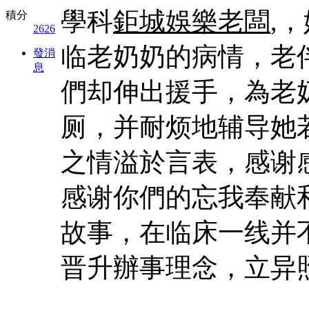
學科
鉅城娛樂老闆
,
積分
2626
临老奶奶的病情，老
發消
息
們却伸出援手，為老
厕，并耐烦地辅导她
之情溢於言表，感谢
感谢你們的忘我奉献
故事，在临床一线并
晋升辦事理念，立异