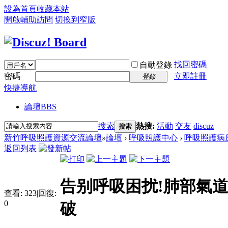
設為首頁
收藏本站
開啟輔助訪問
切換到窄版
找回密碼
自動登錄
密碼
立即註冊
登錄
快捷導航
論壇
BBS
搜索
熱搜:
活動
交友
discuz
搜索
新竹呼吸照護資源交流論壇
»
論壇
›
呼吸照護中心
›
呼吸照護病
返回列表
告别呼吸困扰!肺部氣
查看:
323
|
回復:
0
破