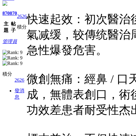
870
870
快速起效：初次醫治後 
2626
主
帖
積分
題
子
氣减缓，较傳统醫治周
管理員
急性爆發危害。​
積分
微創無痛：經鼻 / 
2626
發消
成，無體表創口，術後
息
功效差患者耐受性杰出