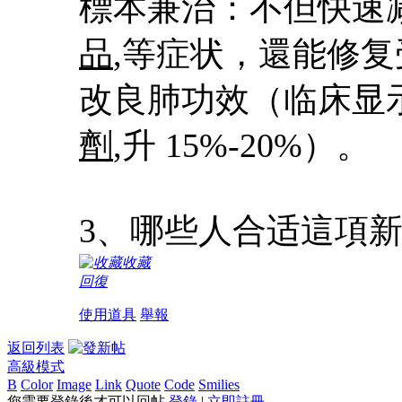
標本兼治：不但快速
品
,等症状，還能修
改良肺功效（临床显示 
劑
,升 15%-20%）。​
3、哪些人合适這項新
收藏
回復
使用道具
舉報
返回列表
高級模式
B
Color
Image
Link
Quote
Code
Smilies
您需要登錄後才可以回帖
登錄
|
立即註冊