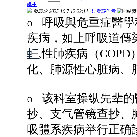
樓主
發表於 2025-10-7 12:22:14
|
只看該作者
o 呼吸與危重症醫
疾病，如上呼吸道傳
軒
,性肺疾病（COP
化、肺源性心脏病、
o 该科室操纵先辈
抄、支气管镜查抄、
吸體系疾病举行正确