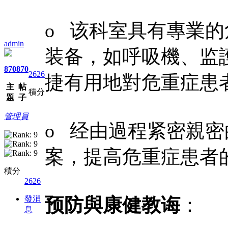
o 该科室具有專業
admin
装备，如呼吸機、监
870
870
2626
捷有用地對危重症患
主
帖
積分
題
子
管理員
o 经由過程紧密親
案，提高危重症患者
積分
2626
發消
预防與康健教诲
：
息