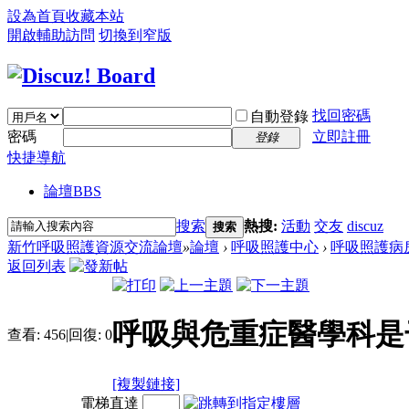
設為首頁
收藏本站
開啟輔助訪問
切換到窄版
找回密碼
自動登錄
密碼
立即註冊
登錄
快捷導航
論壇
BBS
搜索
熱搜:
活動
交友
discuz
搜索
新竹呼吸照護資源交流論壇
»
論壇
›
呼吸照護中心
›
呼吸照護病
返回列表
呼吸與危重症醫學科是
查看:
456
|
回復:
0
[複製鏈接]
電梯直達