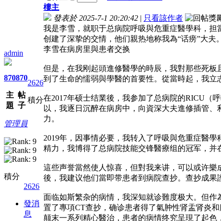
樓主
發表於 2025-7-1 20:20:42
|
只看該作者
我是李雪，就职于总病院呼吸與危重症醫學科，担
创建了深挚的交情，他们親热地称我為“话痨”大夫
李雪在病房里與患者交换
admin
但是，在我刚起頭進修醫學的時辰，我對那些死板
870
870
到了生命的懦弱與學醫的首要性。從當時起，我立
2626
主
帖
在2017年硕士结業後，我参加了总病院的RIC
積分
題
子
以，我逐日沉醉在病房中，向資深大夫進修插管、
力。
管理員
2019年，因事情必要，我转入了呼吸與危重症醫
精力，我博得了总病院技能交锋醫療组的冠军，并
這些声誉當然使人惊喜，但對我来讲，可以或许樂
積分
後，我建议他们當即带患者到病院查抄。查抄成果
2626
面临如斯繁杂的病情，我深知就诊難度极大。但作
發消
置了專項CT查抄，确诊患者得了氣肿性肾盂肾炎
息
颠末一系列精心醫治，患者的病情终究呈現了起色