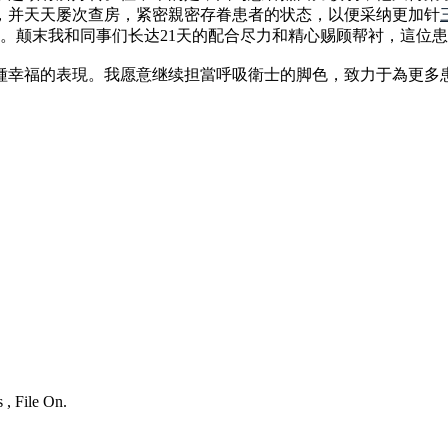
，并天天屡次查房，紧密親密存眷患者的状态，以便采纳更加针
念。颠末我和同事们长达21天的配合尽力和精心赐顾帮衬，這位
種幸福的表現。我愿意继续担當呼吸衛士的脚色，致力于為更多
 , File On.