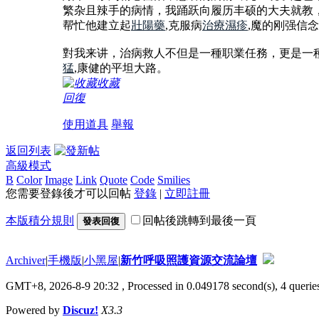
繁杂且辣手的病情，我踊跃向履历丰硕的大夫就教
帮忙他建立起
壯陽藥
,克服病
治療濕疹
,魔的刚强信
對我来讲，治病救人不但是一種职業任務，更是一
猛
,康健的平坦大路。
收藏
回復
使用道具
舉報
返回列表
高級模式
B
Color
Image
Link
Quote
Code
Smilies
您需要登錄後才可以回帖
登錄
|
立即註冊
本版積分規則
回帖後跳轉到最後一頁
發表回復
Archiver
|
手機版
|
小黑屋
|
新竹呼吸照護資源交流論壇
GMT+8, 2026-8-9 20:32
, Processed in 0.049178 second(s), 4 queries
Powered by
Discuz!
X3.3