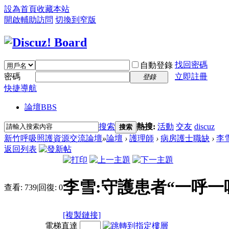
設為首頁
收藏本站
開啟輔助訪問
切換到窄版
找回密碼
自動登錄
密碼
立即註冊
登錄
快捷導航
論壇
BBS
搜索
熱搜:
活動
交友
discuz
搜索
新竹呼吸照護資源交流論壇
»
論壇
›
護理師
›
病房護士職缺
›
李
返回列表
李雪:守護患者“一呼一
查看:
739
|
回復:
0
[複製鏈接]
電梯直達