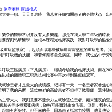
|
倒序瀏覽
|
閱讀模式
當大夫一职。天天查房時，我总會仔细扣問患者的身體状态，出
。
且繁杂的醫學常识并没有太多樂趣。那是在我大學二年级的時辰
志要深刻钻研醫學，從根本课程光临床实践，我對呼吸學的酷爱
U（呼吸重症监護室），起頭面临那些被病痛深深熬煎的重症患者
利用呼吸機的技能，和若何應答急危病症。同時，我也热中于旁
學科呼吸三區病房（平凡病房），继续考驗我的临床技術。而在20
在以後的团體职工职業技術比赛中再次得到醫療组冠军。
成就诊患者才是最大的成绩感。记得有一天，一名患者家眷焦心
證明了我的果断，這位88岁的高龄患者不但得了脓毒症，還伴随
為主管大夫，我刻意要不遗余力去就诊這位患者。颠末連夜的查
和膀胱炎等多種紧张疾病，随時可能面對生命伤害。但是，我并
，起頭有所好转。但不幸的是，因為患者抵當力较弱，他又傳染