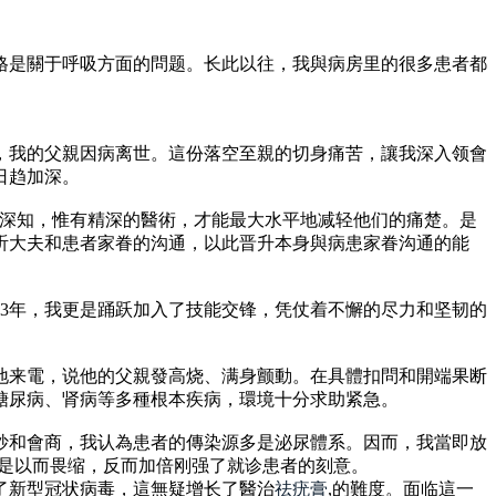
格是關于呼吸方面的問题。长此以往，我與病房里的很多患者都
，我的父親因病离世。這份落空至親的切身痛苦，讓我深入领會
日趋加深。
。我深知，惟有精深的醫術，才能最大水平地减轻他们的痛楚。是
听大夫和患者家眷的沟通，以此晋升本身與病患家眷沟通的能
23年，我更是踊跃加入了技能交锋，凭仗着不懈的尽力和坚韧的
地来電，说他的父親發高烧、满身颤動。在具體扣問和開端果断
糖尿病、肾病等多種根本疾病，環境十分求助紧急。
抄和會商，我认為患者的傳染源多是泌尿體系。因而，我當即放
未是以而畏缩，反而加倍刚强了就诊患者的刻意。
了新型冠状病毒，這無疑增长了醫治
祛疣膏
,的難度。面临這一