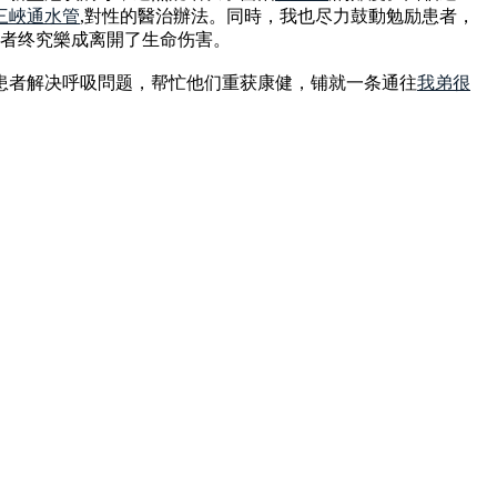
三峽通水管
,對性的醫治辦法。同時，我也尽力鼓動勉励患者，
患者终究樂成离開了生命伤害。
患者解决呼吸問题，帮忙他们重获康健，铺就一条通往
我弟很