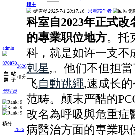
樓主
發表於 2025-7-1 20:17:16
|
只看該作者
科室自2023年正式
的專業职位地方
。托
admin
科，就是如许一支不
870
870
剋星
,。他们不但担
2626
主
帖
積分
飞
自動跳繩
,速成长
題
子
管理員
范畴。颠末严酷的PC
改名為呼吸與危重症
積分
病醫治方面的專業职
2626