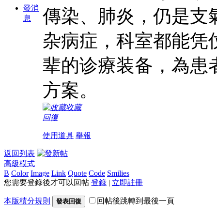
發消
傳染、肺炎，仍是支
息
杂病症，科室都能凭
辈的诊療装备，為患
方案。
收藏
回復
使用道具
舉報
返回列表
高級模式
B
Color
Image
Link
Quote
Code
Smilies
您需要登錄後才可以回帖
登錄
|
立即註冊
本版積分規則
回帖後跳轉到最後一頁
發表回復