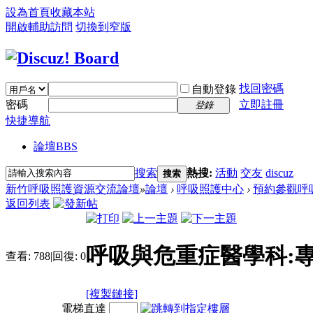
設為首頁
收藏本站
開啟輔助訪問
切換到窄版
找回密碼
自動登錄
密碼
立即註冊
登錄
快捷導航
論壇
BBS
搜索
熱搜:
活動
交友
discuz
搜索
新竹呼吸照護資源交流論壇
»
論壇
›
呼吸照護中心
›
預約參觀呼
返回列表
呼吸與危重症醫學科:
查看:
788
|
回復:
0
[複製鏈接]
電梯直達