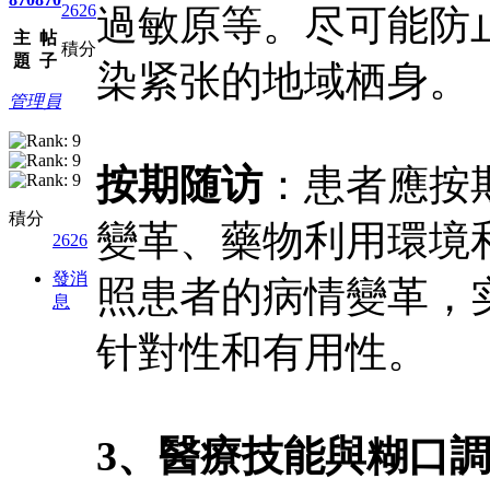
2626
過敏原等。尽可能防
主
帖
積分
題
子
染紧张的地域栖身。
管理員
按期随访
：患者應按
積分
變革、藥物利用環境
2626
發消
照患者的病情變革，
息
针對性和有用性。
3、醫療技能與糊口