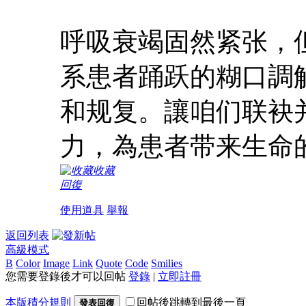
呼吸衰竭固然紧张，
系患者踊跃的糊口調
和规复。讓咱们联袂
力，為患者带来生命
收藏
回復
使用道具
舉報
返回列表
高級模式
B
Color
Image
Link
Quote
Code
Smilies
您需要登錄後才可以回帖
登錄
|
立即註冊
本版積分規則
回帖後跳轉到最後一頁
發表回復