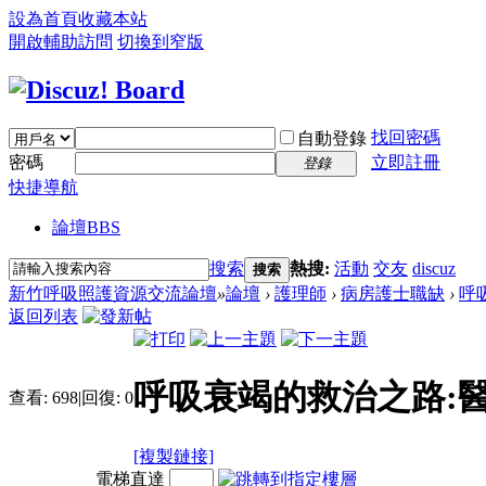
設為首頁
收藏本站
開啟輔助訪問
切換到窄版
找回密碼
自動登錄
密碼
立即註冊
登錄
快捷導航
論壇
BBS
搜索
熱搜:
活動
交友
discuz
搜索
新竹呼吸照護資源交流論壇
»
論壇
›
護理師
›
病房護士職缺
›
呼
返回列表
呼吸衰竭的救治之路:
查看:
698
|
回復:
0
[複製鏈接]
電梯直達