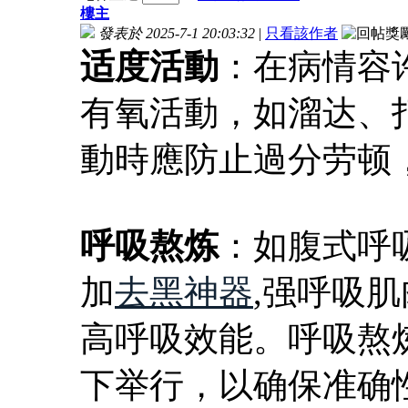
樓主
發表於 2025-7-1 20:03:32
|
只看該作者
适度活動
：在病情容
有氧活動，如溜达、
動時應防止過分劳顿
呼吸熬炼
：如腹式呼
加
去黑神器
,强呼吸肌
高呼吸效能。呼吸熬
下举行，以确保准确