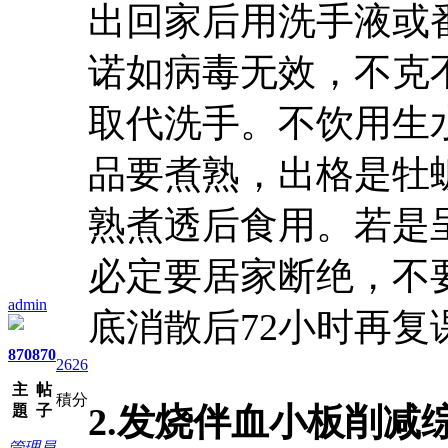
出回家后用洗手液或
诺如病毒无效，不克
取代洗手。不饮用生
品要煮熟，出格是牡
熟煮透后食用。若是
必定要居家断绝，不
admin
底消散后72小时再复
870
870
2626
主
帖
積分
2.发烧伴血小板削减
題
子
管理員