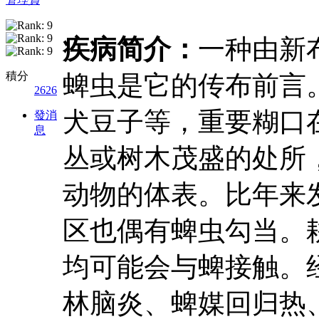
疾病简介：
一种由新
積分
蜱虫是它的传布前言
2626
犬豆子等，重要糊口
發消
息
丛或树木茂盛的处所
动物的体表。比年来
区也偶有蜱虫勾当。
均可能会与蜱接触。
林脑炎、蜱媒回归热