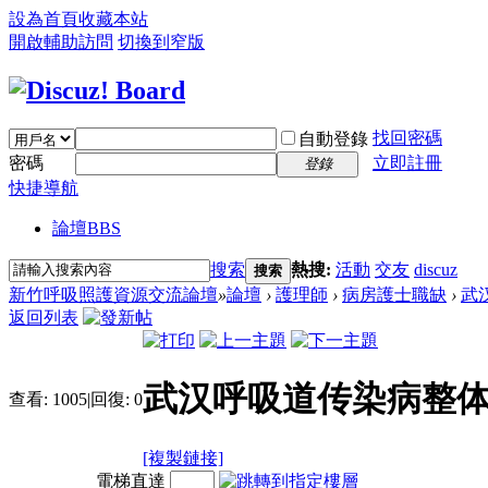
設為首頁
收藏本站
開啟輔助訪問
切換到窄版
找回密碼
自動登錄
密碼
立即註冊
登錄
快捷導航
論壇
BBS
搜索
熱搜:
活動
交友
discuz
搜索
新竹呼吸照護資源交流論壇
»
論壇
›
護理師
›
病房護士職缺
›
武
返回列表
武汉呼吸道传染病整体
查看:
1005
|
回復:
0
[複製鏈接]
電梯直達