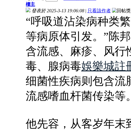
樓主
發表於 2025-3-13 19:06:08
|
只看該作者
“呼吸道沾染病种类
等病原体引发。”陈
含流感、麻疹、风行
毒、腺病毒
娛樂城註
细菌性疾病则包含流
流感嗜血杆菌传染等
他先容，从客岁年末