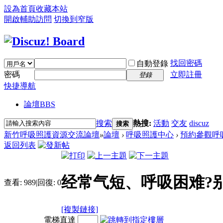
設為首頁
收藏本站
開啟輔助訪問
切換到窄版
找回密碼
自動登錄
密碼
立即註冊
登錄
快捷導航
論壇
BBS
搜索
熱搜:
活動
交友
discuz
搜索
新竹呼吸照護資源交流論壇
»
論壇
›
呼吸照護中心
›
預約參觀呼
返回列表
经常气短、呼吸困难?别
查看:
989
|
回復:
0
[複製鏈接]
電梯直達