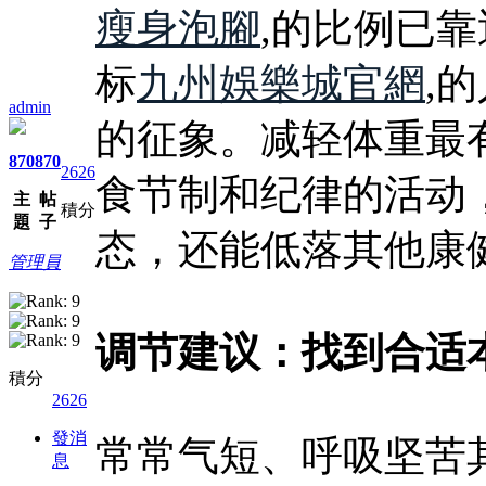
瘦身泡腳
,的比例已靠
标
九州娛樂城官網
,
admin
的征象。减轻体重最
870
870
2626
食节制和纪律的活动
主
帖
積分
題
子
态，还能低落其他康
管理員
调节建议：找到合适本
積分
2626
發消
常常气短、呼吸坚苦
息