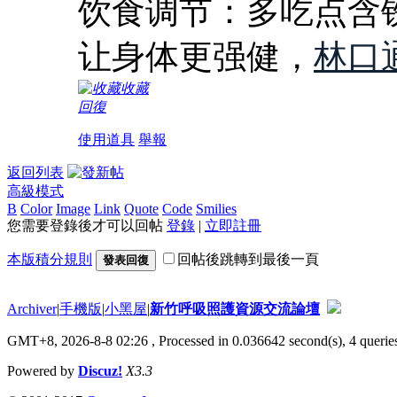
饮食调节：多吃点含
让身体更强健，
林口
收藏
回復
使用道具
舉報
返回列表
高級模式
B
Color
Image
Link
Quote
Code
Smilies
您需要登錄後才可以回帖
登錄
|
立即註冊
本版積分規則
回帖後跳轉到最後一頁
發表回復
Archiver
|
手機版
|
小黑屋
|
新竹呼吸照護資源交流論壇
GMT+8, 2026-8-8 02:26
, Processed in 0.036642 second(s), 4 queries
Powered by
Discuz!
X3.3