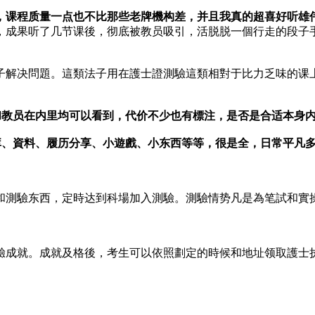
，课程质量一点也不比那些老牌機构差，并且我真的超喜好听雄
，成果听了几节课後，彻底被教员吸引，活脱脱一個行走的段子
子解决問題。這類法子用在護士證測驗這類相對于比力乏味的课
和教员在内里均可以看到，代价不少也有標注，是否是合适本身内
、資料、履历分享、小遊戲、小东西等等，很是全，日常平凡多刷
和測驗东西，定時达到科場加入測驗。測驗情势凡是為笔試和實
驗成就。成就及格後，考生可以依照劃定的時候和地址领取護士