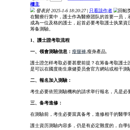
樓主
發表於 2025-1-6 18:20:27
|
只看該作者
在醫療行業中，護士作為醫療团队的首要一员，承當着為
成為一位及格的護士，起首必要考取護士执業資
筹备測驗。
1、護士證考取流程
一、领會測驗信息：
瘦腿褲
,瘦身產品,
護士證怎样考取必要甚麼前提？在筹备考取護士
是可以在國度衛生康健委员會官方網站或相干測
二、報名加入測驗：
考生必要依照測驗機构的請求举行報名，凡是必
三、备考進修：
在測驗前，考生必要當真备考，進修相干的醫學
護士資历測驗内容多，仍是有必定難度的，自學