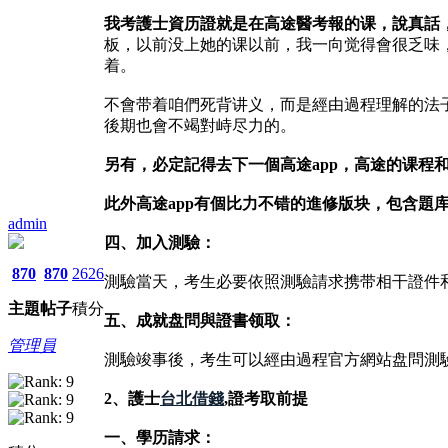
我考護士資历證就是在高途醫考報的课，說真話
板，以前没上她的课以前，我一向觉得會很乏味
着。
不會带着咱們死背讲义，而是經由過程理解的法
後期也會不竭對峙尽力的。
另有，必定記得去下一個高途app，高途的课程
此外高途app有個比力不错的進修版块，包含題库
admin
四、加入測驗：
870
870
2626
測驗當天，考生必要依照測驗請求携带相干證件
主題
帖子
積分
五、成就盘問與證書领取：
管理員
測驗竣事後，考生可以經由過程官方網站盘問測
2、護士
台北借錢
,證考取前提
一、學历請求：