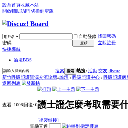
設為首頁
收藏本站
開啟輔助訪問
切換到窄版
找回密碼
自動登錄
密碼
立即註冊
登錄
快捷導航
論壇
BBS
搜索
熱搜:
活動
交友
discuz
搜索
新竹呼吸照護資源交流論壇
»
論壇
›
呼吸照護中心
›
呼吸照護病
返回列表
護士證怎麼考取需要什
查看:
1006
|
回復:
0
[複製鏈接]
電梯直達