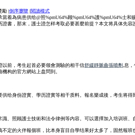
|
倒序瀏覽
|
閱讀模式
病患供给@照%pmU64%顾%pmU64%護%pmU64%士和赐%
历證書，那末，護士證怎样考取必要甚麼前提？本文将具体先容
證以前，考生起首必要领會測驗的相干信
舒緩靜脈曲張噴劑
,息
驗機构的官方網站上盘問到。
要供给身份證實、學历證實等相干质料。報名樂成後，考生将得
常識、照顾護士技術和法令律例等内容。可以選擇加入培训班、
搞不定的火伴報個班，比本身盲目自學结果好太多了，固然報班