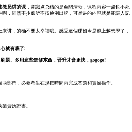
伟教员讲的课
，常識点总结的是至關清晰，课程内容一点也不死
手啊，固然不少處所不按通例出牌，可是讲的内容就是能讓人記
上来讲，的确不要太幸福哦。感受這個课如今是越上越想學了，
心就有底了!
題、多用這些進修东西，晋升才會更快，gogogo!
操两部門，必要考生在規按時間内完成答題和實操操作。
执業資历證書。