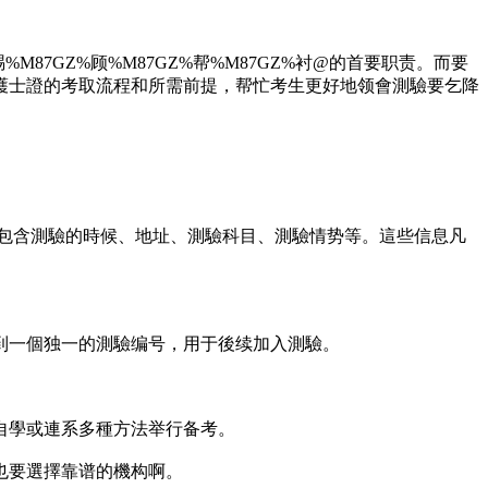
M87GZ%顾%M87GZ%帮%M87GZ%衬@的首要职责。而要
護士證的考取流程和所需前提，帮忙考生更好地领會測驗要乞降
，包含測驗的時候、地址、測驗科目、測驗情势等。這些信息凡
到一個独一的測驗编号，用于後续加入測驗。
自學或連系多種方法举行备考。
也要選擇靠谱的機构啊。