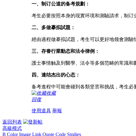
一、制订公道的备考規劃：
考生必要按照本身的现實环境和測驗請求，制订
二、多做摹拟試題：
經由過程做摹拟試題，考生可以更好地领會測驗
三、存眷行業動态和法令律例：
護士事情触及到醫學、法令等多個范畴的常識和
四、連结杰出的心态：
备考進程中可能會碰到各類坚苦和挑战，考生必
收藏
回復
使用道具
舉報
返回列表
高級模式
B
Color
Image
Link
Quote
Code
Smilies