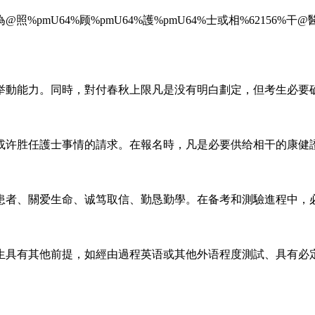
%pmU64%顾%pmU64%護%pmU64%士或相%62156
事举動能力。同時，對付春秋上限凡是没有明白劃定，但考生必要
或许胜任護士事情的請求。在報名時，凡是必要供给相干的康健
患者、關爱生命、诚笃取信、勤恳勤學。在备考和測驗進程中，
生具有其他前提，如經由過程英语或其他外语程度測試、具有必