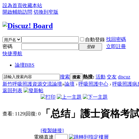
設為首頁
收藏本站
開啟輔助訪問
切換到窄版
找回密碼
自動登錄
密碼
立即註冊
登錄
快捷導航
論壇
BBS
搜索
熱搜:
活動
交友
discuz
搜索
新竹呼吸照護資源交流論壇
»
論壇
›
呼吸照護中心
›
呼吸照護病
返回列表
「总结」護士資格考試
查看:
1129
|
回復:
0
[複製鏈接]
電梯直達