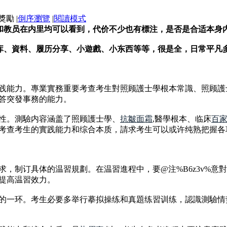
|
倒序瀏覽
|
閱讀模式
程和教员在内里均可以看到，代价不少也有標注，是否是合适本身内
库、資料、履历分享、小遊戲、小东西等等，很是全，日常平凡多刷
践能力。專業實務重要考查考生對照顾護士學根本常識、照顾護
答突發事務的能力。
性。測驗内容涵盖了照顾護士學、
抗皺面霜
,醫學根本、临床
百
考查考生的實践能力和综合本质，請求考生可以或许纯熟把握各
，制订具体的温習規劃。在温習進程中，要@注%B6z3v%意對
提高温習效力。
的一环。考生必要多举行摹拟操练和真題练習训练，認識測驗情