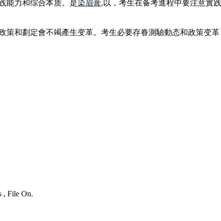
践能力和综合本质。是
染眉膏
,以，考生在备考進程中要注意實
政策和劃定會不竭產生变革。考生必要存眷測驗動态和政策变革
 , File On.