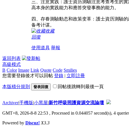
三、注意實践：護士資历測驗注意考查考生的實
高本身的實践能力和應答突發事務的能力。
四、存眷測驗動态和政策变革：護士資历測驗的
备考计谋。
收藏
回復
使用道具
舉報
返回列表
高級模式
B
Color
Image
Link
Quote
Code
Smilies
您需要登錄後才可以回帖
登錄
|
立即註冊
本版積分規則
回帖後跳轉到最後一頁
發表回復
Archiver
|
手機版
|
小黑屋
|
新竹呼吸照護資源交流論壇
GMT+8, 2026-8-8 22:53
, Processed in 0.044057 second(s), 4 queries
Powered by
Discuz!
X3.3