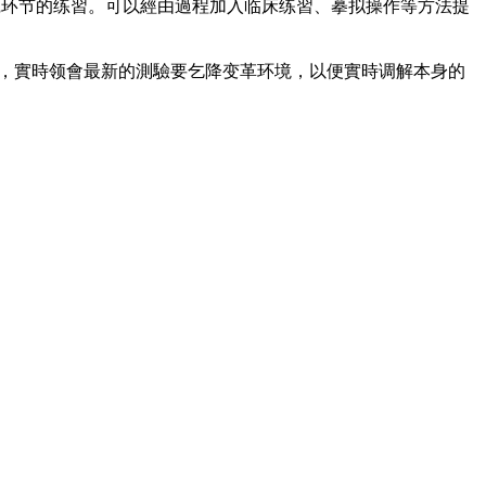
践环节的练習。可以經由過程加入临床练習、摹拟操作等方法提
，實時领會最新的測驗要乞降变革环境，以便實時调解本身的