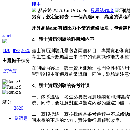
樓主
發表於 2025-1-6 18:10:46
|
只看該作者
另有，必定記得去下一個高途app，高途的课
此外高途app有個比力不错的進修版块，包含題
admin
2、護士資历測驗的科目和内容
870
870
2626
護士資历測驗凡是包含两個科目：專業實務和實
考生在临床照顾護士事情中的现實操作能力和應
主題
帖子
積分
在測驗内容上，護士資历測驗注意周全性和适用
管理員
學理论根本和遍及的常識面。同時，測驗還注意
3、護士資历測驗的备考计谋
一、体系温習：考生必要按照測驗纲领和測驗請求
積分
统。同時，要注意對重点難点内容的重点冲破，
2626
二、摹拟操练：摹拟操练是备考進程中不成或缺
發消息
明本身的不足的地方，實時举行调解和改良。