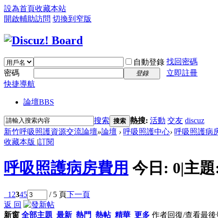
設為首頁
收藏本站
開啟輔助訪問
切換到窄版
找回密碼
自動登錄
密碼
立即註冊
登錄
快捷導航
論壇
BBS
搜索
熱搜:
活動
交友
discuz
搜索
新竹呼吸照護資源交流論壇
»
論壇
›
呼吸照護中心
›
呼吸照護病
收藏本版
|
訂閱
呼吸照護病房費用
今日:
0
|
主題
1
2
3
4
5
/ 5 頁
下一頁
返 回
新窗
全部主題
最新
熱門
熱帖
精華
更多
作者
回復/查看
最後