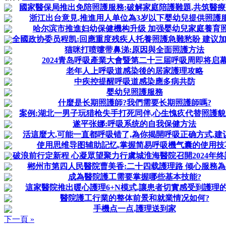
國家醫保局推出免陪照護服務:破解家庭陪護難題,共筑醫
浙江出台意見,推進用人单位為3岁以下婴幼兒提供照護服
哈尔滨市推進妇幼保健機构升级 加强婴幼兒家庭養育
全國政协委员程凯:回應重度残疾人托養照護急難愁盼 建议加力
猫咪打喷嚏带鼻涕:原因與全面照護方法
2024青岛呼吸產業大會暨第二十三届呼吸周即将启
老年人上呼吸道感染後的居家護理攻略
中疾控提醒呼吸道感染應多病共防
婴幼兒照護服務
什麼是长期照護師?我們需要长期照護師嗎?
案例:湖北一男子玩猎枪失手打死同伴,心生愧疚代替照護
遂平张娜:呼吸系统的自我保健方法
活這麼大,可能一直都呼吸错了,為你揭開呼吸正确方式,建
使用思维导图辅助記忆,掌握简易呼吸機气囊的使用技
破浪前行定新程 心凝眾望聚力行虞城淮海醫院召開2024年
郴州市第四人民醫院曹美香:二十四载護理路 倾心服務
成為醫院護工需要掌握哪些基本技能?
這家醫院推出暖心護理6+N模式,讓患者切實感受到護理
醫院護工行業的整体前景和就業情况如何?
手機点一点,護理送到家
下一頁 »