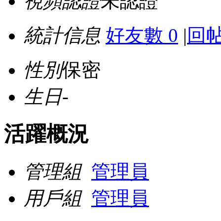
視頻認證
未認證
統計信息
好友數 0
|
回帖
性別
保密
生日
-
活躍概況
管理組
管理員
用戶組
管理員