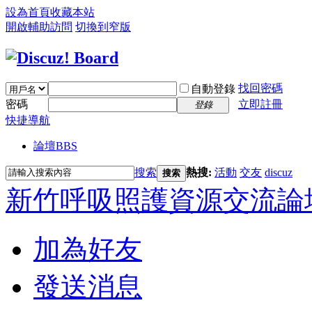
設為首頁
收藏本站
開啟輔助訪問
切換到窄版
找回密碼
自動登錄
密碼
立即註冊
登錄
快捷導航
論壇
BBS
搜索
熱搜:
活動
交友
discuz
搜索
新竹呼吸照護資源交流論
加為好友
發送消息