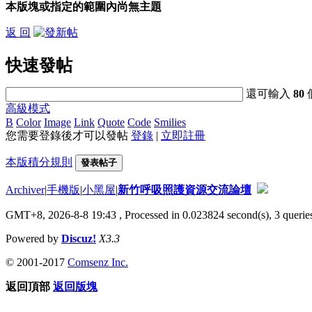
本版塊或指定的範圍內尚無主題
返 回
快速發帖
還可輸入
80
高級模式
B
Color
Image
Link
Quote
Code
Smilies
您需要登錄後才可以發帖
登錄
|
立即註冊
本版積分規則
發表帖子
Archiver
|
手機版
|
小黑屋
|
新竹呼吸照護資源交流論壇
GMT+8, 2026-8-8 19:43
, Processed in 0.023824 second(s), 3 queries
Powered by
Discuz!
X3.3
© 2001-2017
Comsenz Inc.
返回頂部
返回版塊