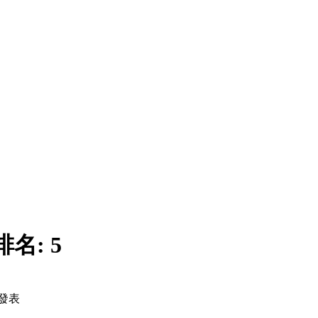
排名:
5
發表