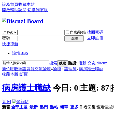
設為首頁
收藏本站
開啟輔助訪問
切換到窄版
找回密碼
自動登錄
密碼
立即註冊
登錄
快捷導航
論壇
BBS
搜索
熱搜:
活動
交友
discuz
搜索
新竹呼吸照護資源交流論壇
»
論壇
›
護理師
›
病房護士職缺
收藏本版
|
訂閱
病房護士職缺
今日:
0
|
主題:
87
|
返 回
新窗
全部主題
最新
熱門
熱帖
精華
更多
作者
回復/查看
最後