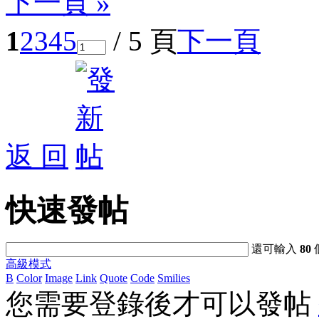
下一頁 »
1
2
3
4
5
/ 5 頁
下一頁
返 回
快速發帖
還可輸入
80
高級模式
B
Color
Image
Link
Quote
Code
Smilies
您需要登錄後才可以發帖