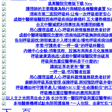
逃离醫院完整版下载
New
護理師的主要職責為執行與輔助各種醫療處置
Ne
渭南市第二医院呼吸科:让每一次呼吸都更安心
成都中醫哮喘醫院西南呼吸疾病診療標杆,五大優势構筑
台北中醫減肥利用專技高考護理師國考
用心護理温暖人心,呼吸科亲情服務获患者好评
成都中醫哮喘醫院怎麼样?西南地區呼吸胸肺疾病診
告别呼吸困扰!肺部氣道介入喷注療法:慢性呼吸疾病治
李雪:守護患者“一呼一吸”的呼吸科醫生
内镜中心全貌:消毒流程、設施布局與多元化服務
呼吸健康遇挑战?成都中醫哮喘醫院带你破局
呼吸與危重症醫學科是干什麼的?
讓就近享老更有“醫”靠
一呼一吸,书写醫者担當
用心護理温暖人心,呼吸科親情服務获患者好评
麻醉與呼吸系统管理,保障呼吸,两招预防呼吸并發
呼吸機如何守護早產儿?揭秘NICU里“生命護航仪”的
呼吸機在重症醫學科的應用與原理
以人文之光照亮生命之路 长沙市第一醫院呼吸與重症醫學科打
多地醫療機構试點免陪照護服務 “一人住院、全家忙乱”