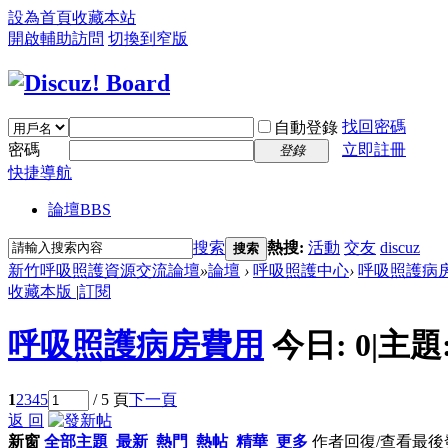
設為首頁
收藏本站
開啟輔助訪問
切換到窄版
找回密碼
自動登錄
密碼
立即註冊
登錄
快捷導航
論壇
BBS
搜索
熱搜:
活動
交友
discuz
搜索
新竹呼吸照護資源交流論壇
»
論壇
›
呼吸照護中心
›
呼吸照護病
收藏本版
|
訂閱
呼吸照護病房費用
今日:
0
|
主題
1
2
3
4
5
/ 5 頁
下一頁
返 回
新窗
全部主題
最新
熱門
熱帖
精華
更多
作者
回復/查看
最後